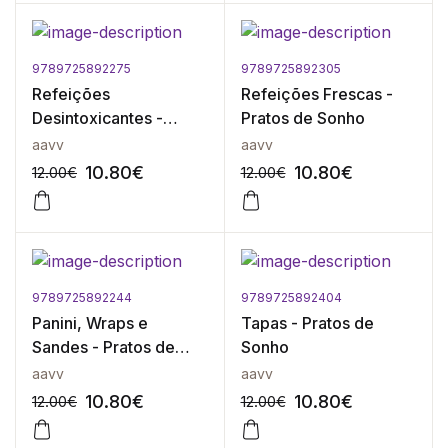
9789725892275
9789725892305
-10%
-10%
Refeições
Refeições Frescas -
Desintoxicantes -
Pratos de Sonho
Pratos de Sonho
aavv
aavv
10.80
€
10.80
€
12.00
€
12.00
€
9789725892244
9789725892404
-10%
-10%
Panini, Wraps e
Tapas - Pratos de
Sandes - Pratos de
Sonho
Sonho
aavv
aavv
10.80
€
10.80
€
12.00
€
12.00
€