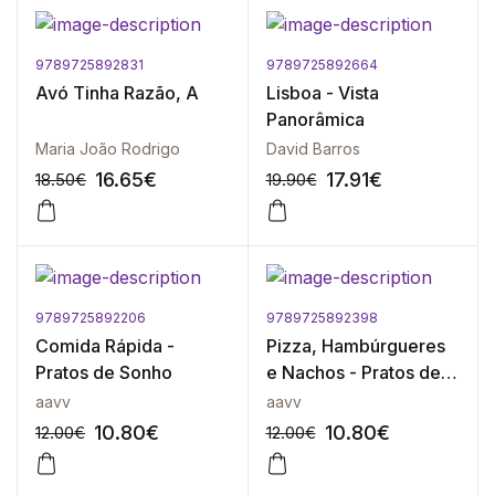
9789725892831
9789725892664
Avó Tinha Razão, A
Lisboa - Vista
Panorâmica
Maria João Rodrigo
David Barros
16.65
€
17.91
€
18.50
€
19.90
€
9789725892206
9789725892398
-10%
-10%
Comida Rápida -
Pizza, Hambúrgueres
Pratos de Sonho
e Nachos - Pratos de
Sonho
aavv
aavv
10.80
€
10.80
€
12.00
€
12.00
€