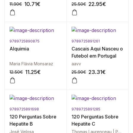
10.71
€
22.95
€
11.90
€
25.50
€
9789725890875
9789725891261
-10%
-10%
Alquimia
Cascais Aqui Nasceu o
Futebol em Portugal
Maria Flávia Monsaraz
aavv
11.25
€
23.31
€
12.50
€
25.90
€
9789725891698
9789725891285
-10%
-10%
120 Perguntas Sobre
120 Perguntas Sobre
Hepatite B
Hepatite C
José Velosa
Thomas Laurenceau | Patrick Marcellin