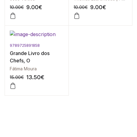
9.00
€
9.00
€
10.00
€
10.00
€
9789725891858
-10%
-10%
Grande Livro dos
Chefs, O
Fátima Moura
13.50
€
15.00
€
-10%