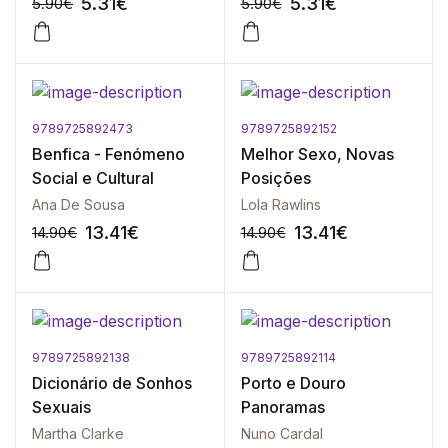
5.31
€
5.31
€
5.90
€
5.90
€
9789725892473
9789725892152
-10%
-10%
Benfica - Fenómeno
Melhor Sexo, Novas
Social e Cultural
Posições
Ana De Sousa
Lola Rawlins
13.41
€
13.41
€
14.90
€
14.90
€
9789725892138
9789725892114
-10%
-10%
Dicionário de Sonhos
Porto e Douro
Sexuais
Panoramas
Martha Clarke
Nuno Cardal