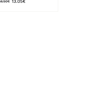
13.05
€
14.50
€
-10%