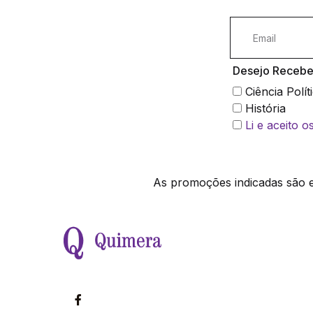
Desejo Receber
Ciência Polít
História
Li e aceito 
As promoções indicadas são ex