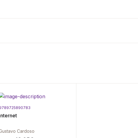
9789725890783
Internet
Gustavo Cardoso