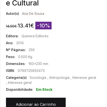
e Cultural
Autor(s)
Ana De Sousa
13.41
€
-10%
14.90
€
Editora:
Quimera Editores
Ano:
2014
Nº Páginas:
256
Peso:
0.500 Kg
Dimensões:
160x230 mm
ISBN:
9789725892473
Categoria(s)
Sociologia , Antropologia , Interesse geral
, Interesse geral
Disponibilidade:
Em Stock
Adicionar ao Carrinho