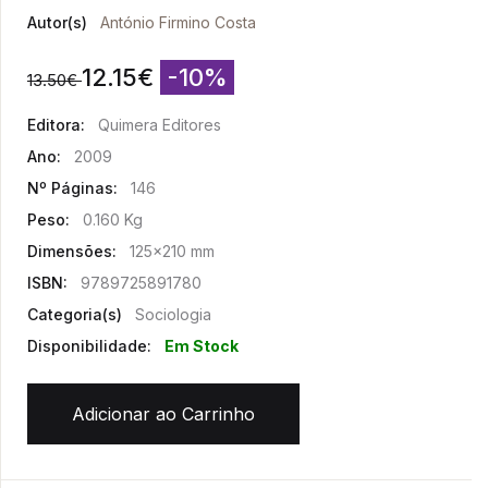
Autor(s)
António Firmino Costa
12.15
€
-10%
13.50
€
Editora:
Quimera Editores
Ano:
2009
Nº Páginas:
146
Peso:
0.160 Kg
Dimensões:
125x210 mm
ISBN:
9789725891780
Categoria(s)
Sociologia
Disponibilidade:
Em Stock
Adicionar ao Carrinho