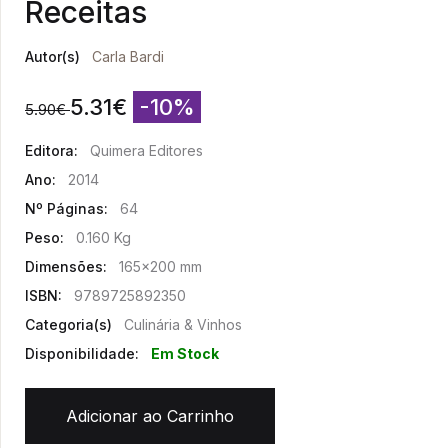
Receitas
Autor(s)
Carla Bardi
5.31
€
-10%
5.90
€
Editora:
Quimera Editores
Ano:
2014
Nº Páginas:
64
Peso:
0.160 Kg
Dimensões:
165x200 mm
ISBN:
9789725892350
Categoria(s)
Culinária & Vinhos
Disponibilidade:
Em Stock
Adicionar ao Carrinho