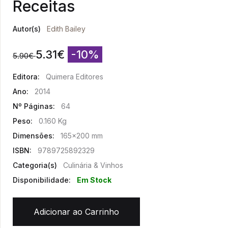
Receitas
Autor(s)
Edith Bailey
5.31
€
-10%
5.90
€
Editora:
Quimera Editores
Ano:
2014
Nº Páginas:
64
Peso:
0.160 Kg
Dimensões:
165x200 mm
ISBN:
9789725892329
Categoria(s)
Culinária & Vinhos
Disponibilidade:
Em Stock
Adicionar ao Carrinho