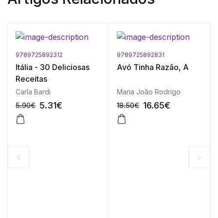
9789725892312
9789725892831
Itália - 30 Deliciosas
Avó Tinha Razão, A
Receitas
Carla Bardi
Maria João Rodrigo
5.31
€
16.65
€
5.90
€
18.50
€
-10%
-10%