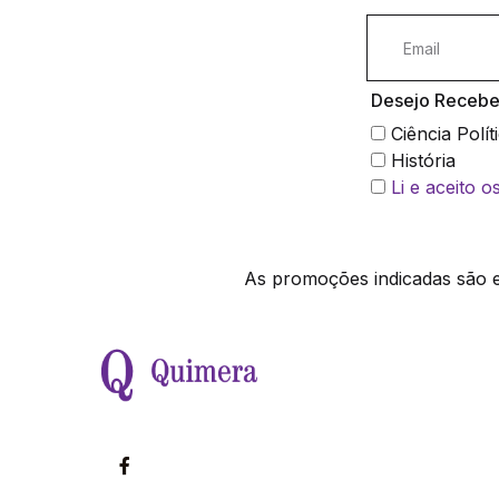
Desejo Receber
Ciência Polít
História
Li e aceito 
As promoções indicadas são ex