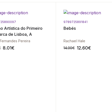
725890097
9789725891841
o Artística do Primeiro
Bebés
arca de Lisboa, A
Fernandes Pereira
Rachael Hale
8.01
€
12.60
€
€
14.00
€
-10%