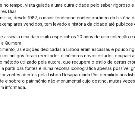
 no tempo, visita guiada a uma outra cidade pelo saber rigoroso 
res Dias.
stitui, desde 1987, o maior fenómeno contemporâneo da história da
 exemplares vendidos, tem levado a história da cidade até públicos
 assinala uma data muito especial: os 20 anos de uma colecção e 
– a Quimera.
imento, as edições dedicadas a Lisboa eram escassas e pouco rig
ítulos antigos foram reeditados e inúmeros novos estudos ocupam as 
 o método utilizado pela autora, que recupera o estilo de certas crón
a partir das fontes e numa recolha iconográfica apenas possível g
horizontes abertos pela Lisboa Desaparecida têm permitido aos lisb
ade e sobre o património não-monumental cujo destino, muitas vez
em informada.