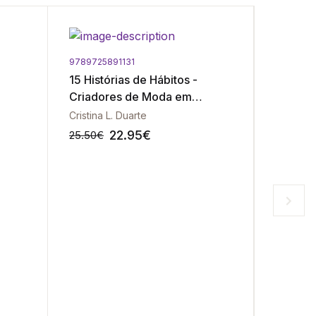
9789725891131
9789725
15 Histórias de Hábitos -
Diários
Criadores de Moda em
Desenh
Portugal
Cristina L. Duarte
Eduardo 
22.95
€
25.50
€
31.90
€
-10%
-10%