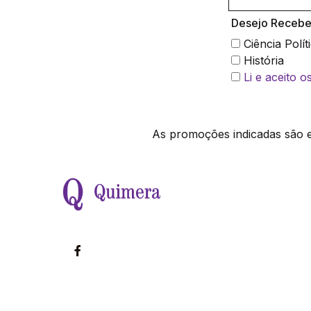
Desejo Receber
Ciência Polít
História
Li e aceito 
As promoções indicadas são ex