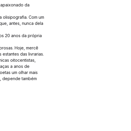
e apaixonado da
 olisipografia. Com um
 que, antes, nunca dela
os 20 anos da própria
orosas. Hoje, mercê
estantes das livrarias.
icas oitocentistas,
raças a anos de
oetas um olhar mais
es, depende também