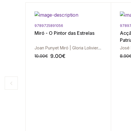
9789725891056
9789
roz, A
Miró - O Pintor das Estrelas
Acçã
Patri
Joan Punyet Miró | Gloria Lolivier-Rahola
José 
9.00
€
10.00
€
8.90
-10%
-10%