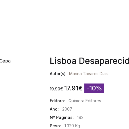
Lisboa Desaparecida
Autor(s)
Marina Tavares Dias
17.91
€
-10%
19.90
€
Editora:
Quimera Editores
Ano:
2007
Nº Páginas:
192
Peso:
1.320 Kg