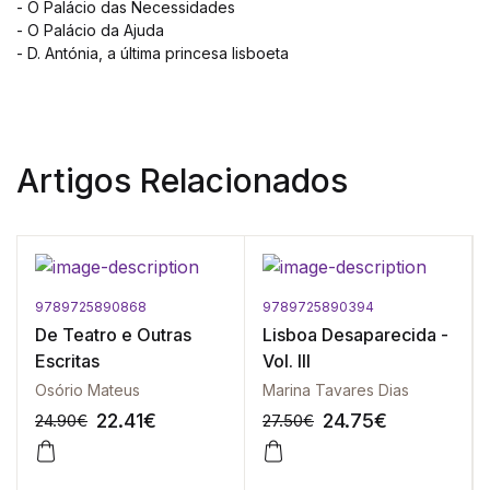
- O Palácio das Necessidades
- O Palácio da Ajuda
- D. Antónia, a última princesa lisboeta
Artigos Relacionados
9789725890868
9789725890394
De Teatro e Outras
Lisboa Desaparecida -
Escritas
Vol. III
Osório Mateus
Marina Tavares Dias
22.41
€
24.75
€
24.90
€
27.50
€