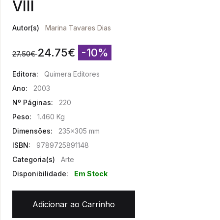
VIII
Autor(s)
Marina Tavares Dias
24.75
€
-10%
27.50
€
Editora:
Quimera Editores
Ano:
2003
Nº Páginas:
220
Peso:
1.460 Kg
Dimensões:
235x305 mm
ISBN:
9789725891148
Categoria(s)
Arte
Disponibilidade:
Em Stock
Adicionar ao Carrinho