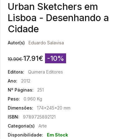
Urban Sketchers em
Lisboa - Desenhando a
Cidade
Autor(s)
Eduardo Salavisa
17.91
€
-10%
19.90
€
Editora:
Quimera Editores
Ano:
2012
Nº Páginas:
251
Peso:
0.960 Kg
Dimensões:
174x245x20 mm
ISBN:
9789725892121
Categoria(s)
Arte
Disponibilidade:
Em Stock