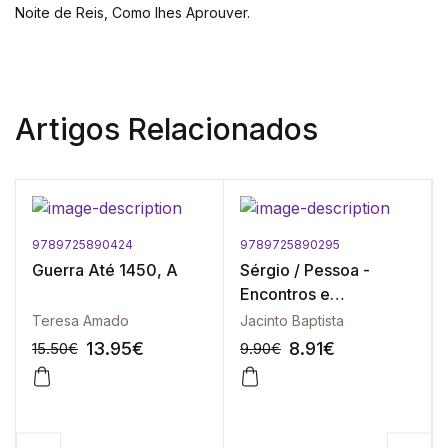
Noite de Reis, Como lhes Aprouver.
Artigos Relacionados
9789725890424
9789725890295
Guerra Até 1450, A
Sérgio / Pessoa -
Encontros e
Desencontros
Teresa Amado
Jacinto Baptista
13.95
€
8.91
€
15.50
€
9.90
€